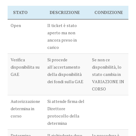
STATO
DESCRIZIONE
CONDIZIONE
Open
Il ticket è stato
aperto ma non
ancora preso in
carico
Verifica
Si procede
Se non ce
disponibilita su
all'accertamento
disponibilità, lo
GAE
della disponibilità
stato cambia in
dei fondi sulla GAE
VARIAZIONE IN
CORSO
Autorizzazione
Si attende firma del
determina in
Direttore
corso
protocollo della
determina
Determina
Il richiedente deve
la procedura è