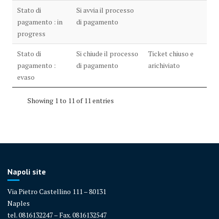
Stato di
Si avvia il processo
pagamento : in
di pagamento
progress
Stato di
Si chiude il processo
Ticket chiuso e
pagamento :
di pagamento
arichiviato
evaso
Showing 1 to 11 of 11 entries
Napoli site
Via Pietro Castellino 111 – 80131
Naples
tel. 0816132247 – Fax. 0816132547